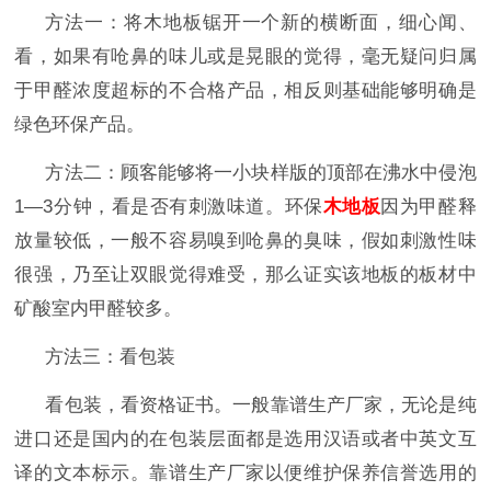
方法一：将木地板锯开一个新的横断面，细心闻、
看，如果有呛鼻的味儿或是晃眼的觉得，毫无疑问归属
于甲醛浓度超标的不合格产品，相反则基础能够明确是
绿色环保产品。
方法二：顾客能够将一小块样版的顶部在沸水中侵泡
1
—
3
分钟，看是否有刺激味道。环保
木地板
因为甲醛释
放量较低，一般不容易嗅到呛鼻的臭味，假如刺激性味
很强，乃至让双眼觉得难受，那么证实该地板的板材中
矿酸室内甲醛较多。
方法三：看包装
看包装，看资格证书。一般靠谱生产厂家，无论是纯
进口还是国内的在包装层面都是选用汉语或者中英文互
译的文本标示。靠谱生产厂家以便维护保养信誉选用的