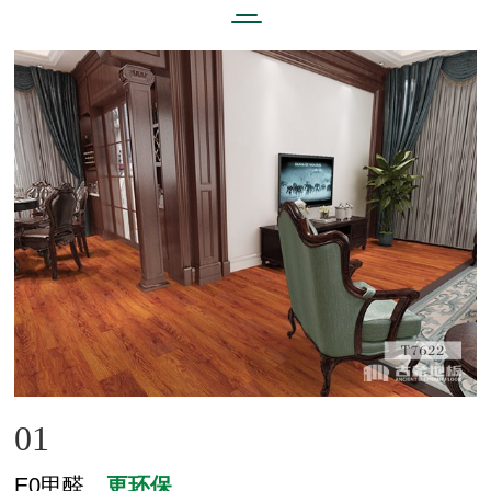
01
E0甲醛、
更环保